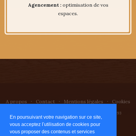
Agencement :
optimisation de vos
espaces.
A propos
⋅
Contact
⋅
Mentions légales
⋅
Cookies
Copyright © 2026
L'atelier de Lionel
- SIREN 844 707 893
En poursuivant votre navigation sur ce site,
vous acceptez l'utilisation de cookies pour
vous proposer des contenus et services